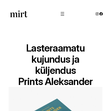
Liigu
sisu
Instagra
Faceb
juurde
Lasteraamatu
kujundus ja
küljendus
Prints Aleksander