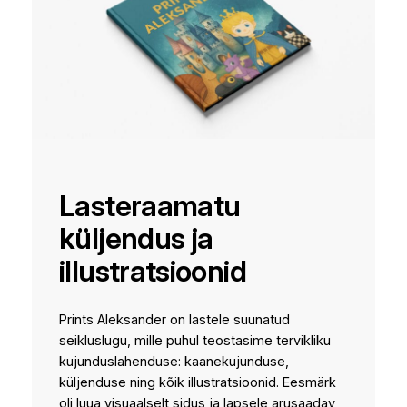
Lasteraamatu
küljendus ja
illustratsioonid
Prints Aleksander
on lastele suunatud
seikluslugu, mille puhul teostasime tervikliku
kujunduslahenduse: kaanekujunduse,
küljenduse ning kõik illustratsioonid. Eesmärk
oli luua visuaalselt sidus ja lapsele arusaadav