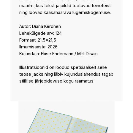
maailm, kus tekst ja pildid toetavad teineteist
ning loovad kaasahaarava lugemiskogemuse.
Autor: Diana Keronen
Lehekülgede arv: 124
Formaat: 21,5×21,5
Ilmumisaasta: 2026
Kujundaja: Eliise Endemann / Mirt Disain
Illustratsioonid on loodud spetsiaalselt selle
teose jaoks ning läbiv kujunduslahendus tagab
stiililise järjepidevuse kogu raamatus.